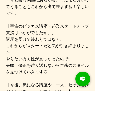
日常と蜜な関係にあるから、まだまだ分かっ
てくることもこれから出て来ますね！楽しい
です。
【宇宙のビジネス講座・起業スタートアップ
支援はいかがでしたか。】
講座を受けて終わりではなく、
これからがスタートだと気が引き締まりまし
た！
やりたい方向性が見つかったので、
失敗、修正を繰り返しながら本来のスタイル
を見つけていきます♡
【今後、気になる講座やコース、セッション
があればチェックしてください。】
スピリチュアル単発セッション 宇宙のビジ
ネス講座 宇宙の数秘認定講師コース
【こちらのご感想をブログなどでご紹介させ
ていただいてもよろしいでしょうか。】 は
い