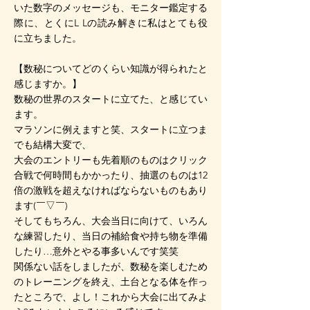
いた数字のメッセージも、モニター鑑定する
際に、とくにL Lの読み解きに私はとても役
に立ちました。
【数秘についてどのくらい知識が得られたと
感じますか。】
数秘の世界のスタートに立てた、と感じてい
ます。
マラソンに例えますと笑、スタートに立つま
でも結構大変で、
大会のエントリーも先着順のものはクリック
合戦で何時間もかかったり、抽選のものは12
倍の激戦を超えなければならないものもあり
ます(￣▽￣)
そしてもちろん、大会当日に向けて、いろん
な練習したり、当日の補給食や持ち物を準備
したり…意外とやる事多いんです笑笑
関係ない話をしましたが、数秘を楽しむため
のトレーニングを終え、土台となる体を作っ
たところで、よし！これから大会に出てみよ