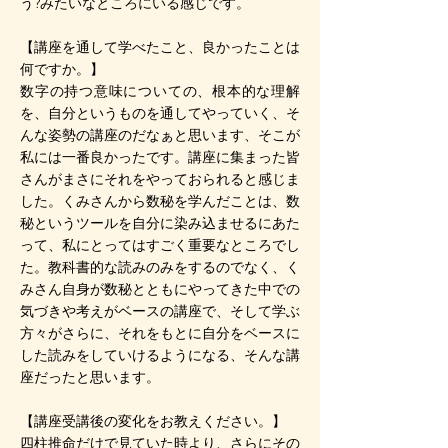
う?みたいなところにいる感じです。
【講座を通して学べたこと、良かったことは
何ですか。】
数字の持つ意味についての、根本的な理解
を、自分というものを通してやっていく、そ
んな姿勢の講座のだなぁと思います、そこが
私には一番良かったです。講座に集まった皆
さんがまさにそれをやっておられると感じま
した。くみさんから数秘を学んだことは、数
秘というツールを自分に染み込ませるにあた
って、私にとってはすごく重要なところでし
た。教科書的な読みのみをするのでなく、く
みさん自身が数秘とともにやってきた中での
気づきや考えがベースの講座で、そして学ぶ
方々がさらに、それをもとに自分をベースに
した読みをしていけるようになる、そんな講
座だったと思います。
【講座受講後の変化をお教えください。】
四柱推命だけで見ていた時より、さらにその