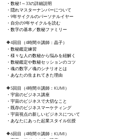
・数秘1～33の詳細説明 
・隠れマスターナンバーについて 
・9年サイクルのパーソナルイヤー 
・自分の9年サイクルを読む 
・数字の基本／数秘ファミリー  
🔶4回目（4時間※講師：晶子） 
・数秘鑑定練習 
・様々な人の数秘から悩みを紐解く 
・数秘鑑定や数秘セッションのコツ 
・魂の数字／魂のシナリオとは 
・あなたの生まれてきた理由  
🔶5回目（4時間※講師：KUMI） 
・宇宙のビジネス講座 
・宇宙のビジネスで大切なこと 
・既存のビジネスマーケティング 
・宇宙視点の新しいビジネスについて 
・あなたにあった起業スタイル伝授  
🔶6回目（4時間※講師：KUMI） 