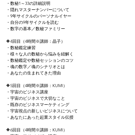
・数秘1～33の詳細説明 
・隠れマスターナンバーについて 
・9年サイクルのパーソナルイヤー 
・自分の9年サイクルを読む 
・数字の基本／数秘ファミリー  
🔶4回目（4時間※講師：晶子） 
・数秘鑑定練習 
・様々な人の数秘から悩みを紐解く 
・数秘鑑定や数秘セッションのコツ 
・魂の数字／魂のシナリオとは 
・あなたの生まれてきた理由  
🔶5回目（4時間※講師：KUMI） 
・宇宙のビジネス講座 
・宇宙のビジネスで大切なこと 
・既存のビジネスマーケティング 
・宇宙視点の新しいビジネスについて 
・あなたにあった起業スタイル伝授  
🔶6回目（4時間※講師：KUMI） 