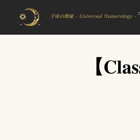
宇宙の数秘 - Universal Numerology -
【Cl