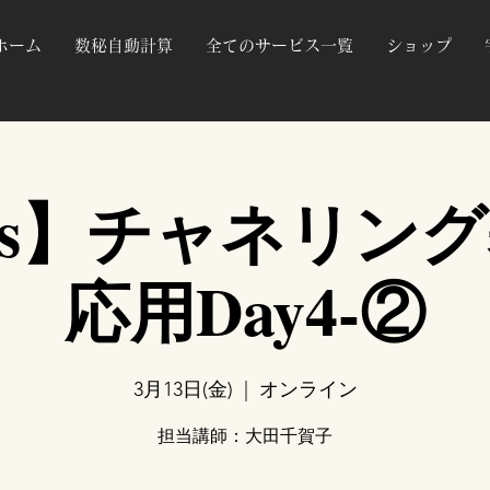
ホーム
数秘自動計算
全てのサービス一覧
ショップ
ass】チャネリン
応用Day4-②
3月13日(金)
  |  
オンライン
担当講師：大田千賀子