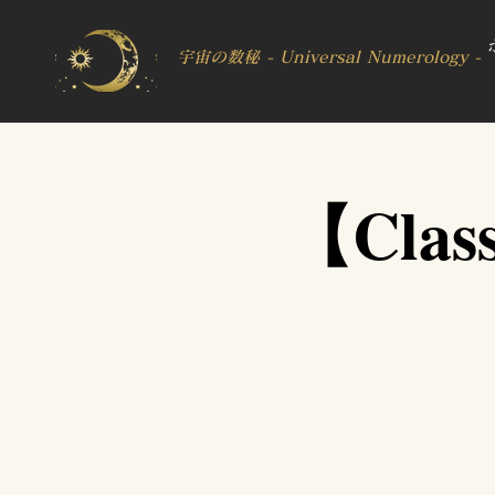
宇宙の数秘 - Universal Numerology -
【Cla