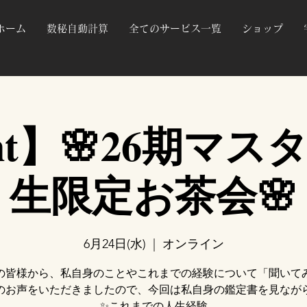
ホーム
数秘自動計算
全てのサービス一覧
ショップ
nt】🌸26期マ
生限定お茶会🌸
6月24日(水)
  |  
オンライン
生の皆様から、私自身のことやこれまでの経験について「聞いて
のお声をいただきましたので、今回は私自身の鑑定書を見なが
✨これまでの人生経験