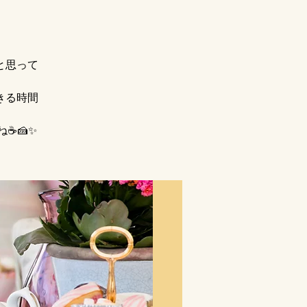
と思って
きる時間
☕🍰✨