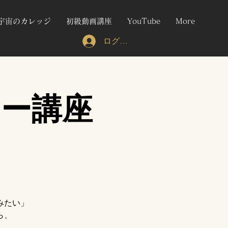
宇宙のカレッジ
初級動画講座
YouTube
More
ログイン
スター講座
みたい」
ら、