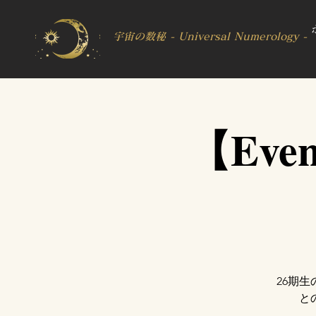
宇宙の数秘 - Universal Numerology -
【Eve
26期
と