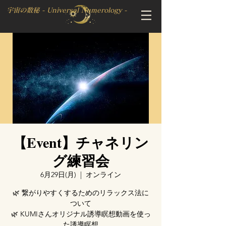
宇宙の数秘 - Universal Numerology -
【Event】チャネリン
グ練習会
6月29日(月)
  |  
オンライン
🌿 繋がりやすくするためのリラックス法に
ついて
🌿 KUMIさんオリジナル誘導瞑想動画を使っ
た誘導瞑想