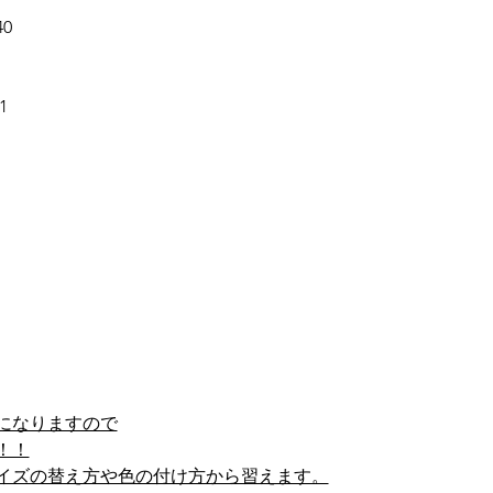
40
1
室になりますので
！！
イズの替え方や色の付け方から習えます。