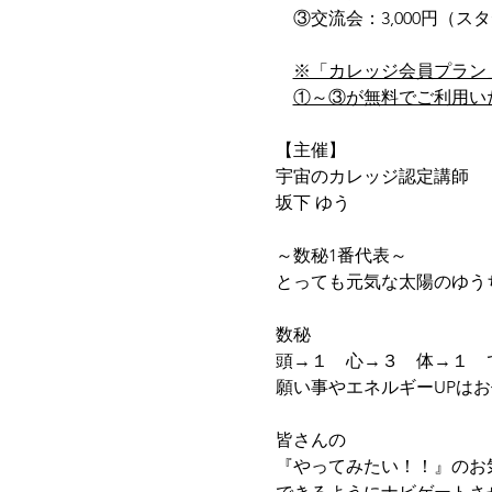
　③交流会：3,000円（スタ
※「カレッジ会員プラン
①～③が無料でご利用い
【主催】
宇宙のカレッジ認定講師　
坂下 ゆう　
～数秘1番代表～
とっても元気な太陽のゆう
数秘
頭→１　心→３　体→１　
願い事やエネルギーUPは
皆さんの
『やってみたい！！』のお