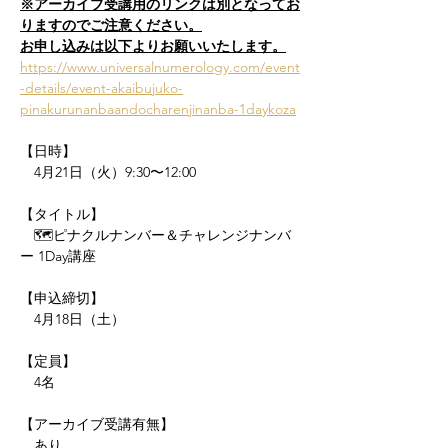
※アーカイブ受講用のリンクは別となってお
りますのでご注意ください。
お申し込みは以下よりお願いいたします。
https://www.universalnumerology.com/event
-details/event-akaibujuko-
pinakurunanbaandocharenjinanba-1daykoza
【日時】
　4月21日（火）9:30〜12:00
【タイトル】
　🗺ピナクルナンバー＆チャレンジナンバ
ー 1Day講座
【申込締切】
　4月18日（土）
【定員】
　4名
【アーカイブ受講有無】
　あり