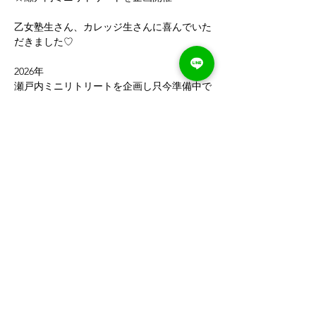
乙女塾生さん、カレッジ生さんに喜んでいた
だきました♡
2026年
瀬戸内ミニリトリートを企画し只今準備中で
す✨♪
講座代
完売
チケットの種類
【Event】３次元アイテム
活用術⭐１day講座『ペン
デュラ
価格
価格範囲：￥0〜￥15,000