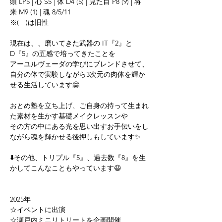
頭 LP5 | 心 S5 | 体 D4 (5) | 見た目 P8 (9) | 将
来 M9 (1) | 魂 8/5/11
※(　)は旧性
現在は、、磨いてきた武器の IT『2』と 
D『5』の五感で培ってきたことを
アーユルヴェーダの学びにブレンドさせて、
自分の体で実験しながら3次元の肉体を輝か
せる生活しています🤗
おとめ塾を立ち上げ、ご自身の持って生まれ
た素材を生かす基礎メイクレッスンや
その方の中にある光を思い出すお手伝いをし
ながら魂を輝かせる後押しもしています✨
⬇️その他、トリプル『5』、過去数『8』を生
かしてこんなこともやっています😆
2025年
☆イベントに出演
☆瀬戸内ミニリトリートを企画開催