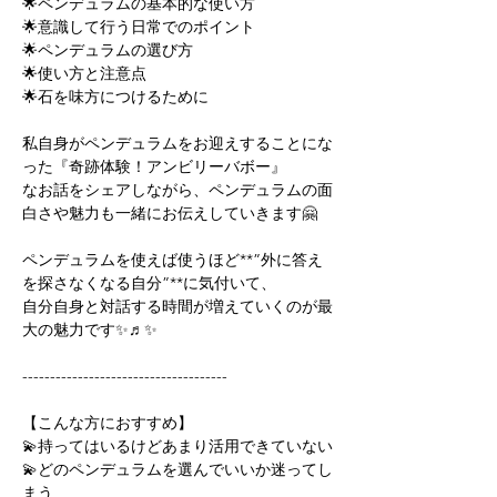
🌟ペンデュラムの基本的な使い方
🌟意識して行う日常でのポイント
🌟ペンデュラムの選び方
🌟使い方と注意点
🌟石を味方につけるために
私自身がペンデュラムをお迎えすることにな
った『奇跡体験！アンビリーバボー』
なお話をシェアしながら、ペンデュラムの面
白さや魅力も一緒にお伝えしていきます🤗
ペンデュラムを使えば使うほど**”外に答え
を探さなくなる自分”**に気付いて、
自分自身と対話する時間が増えていくのが最
大の魅力です✨♬✨
-------------------------------------
【こんな方におすすめ】
💫持ってはいるけどあまり活用できていない
💫どのペンデュラムを選んでいいか迷ってし
まう