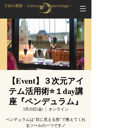
宇宙の数秘 - Universal Numerology -
【Event】３次元アイ
テム活用術⭐１day講
座『ペンデュラム』
3月20日(金)
  |  
オンライン
ペンデュラムは”目に見える形”で教えてくれ
るツールの一つです🪄