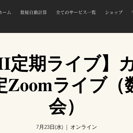
ホーム
数秘自動計算
全てのサービス一覧
ショップ
MI定期ライブ】
定Zoomライブ（
会）
7月23日(水)
  |  
オンライン