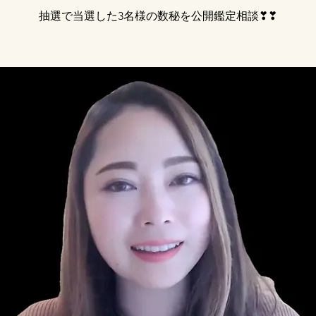
抽選で当選した3名様の数秘を公開鑑定相談❣❣