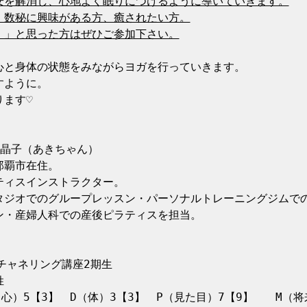
安を解消し、心地よく眠りにつけるように導いていきます。

数秘に興味がある方、癒されたい方。

！」と思った方はぜひご参加下さい。
心と身体の状態をみながらヨガを行っていきます。

ように。

ます♡

晶子（あきちゃん）

覇市在住。

ィスインストラクター。

タジオでのグループレッスン・パーソナルトレーニングジムでの
・産婦人科での産後ピラティスを担当。

チャネリング講座2期生　


