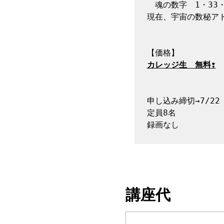
　魂の数字　1・33・1
現在、宇宙の数秘ア
カレッジ生　無料❢
申し込み締切→7/22
定員8名

録画なし

講座代