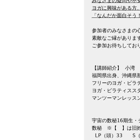
みなさまの疑問や不
ヨガに興味がある方、
「なんだか面白そう
参加者のみなさまの
素敵なご縁があります
ご参加お待ちしており
【講師紹介】 小湾　
福岡県出身、沖縄県那
フリーのヨガ・ピラテ
ヨガ・ピラティスス
マンツーマンレッスン
宇宙の数秘16期生・
数秘　※【　】は旧姓
 LP（頭）33　　S（心）5【3】　D（体）3【3】　P（見た目）7【9】　　M（将来）9【9】　
