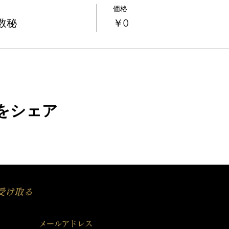
価格
数秘
￥0
をシェア
受け取る