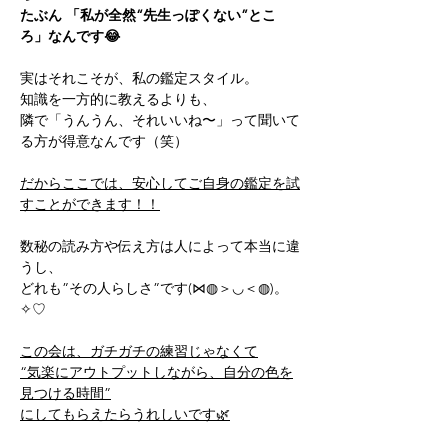
たぶん 「私が全然“先生っぽくない”とこ
ろ」なんです😂
実はそれこそが、私の鑑定スタイル。
知識を一方的に教えるよりも、
隣で「うんうん、それいいね〜」って聞いて
る方が得意なんです（笑）
だからここでは、安心してご自身の鑑定を試
すことができます！！
数秘の読み方や伝え方は人によって本当に違
うし、
どれも”その人らしさ”です(⋈◍＞◡＜◍)。
✧♡
この会は、ガチガチの練習じゃなくて
“気楽にアウトプットしながら、自分の色を
見つける時間”
にしてもらえたらうれしいです🌿