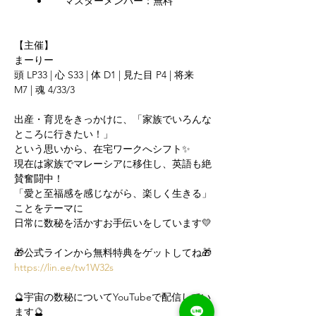
        •        マスターメンバー：無料
【主催】
まーりー
頭 LP33 | 心 S33 | 体 D1 | 見た目 P4 | 将来 
M7 | 魂 4/33/3
出産・育児をきっかけに、「家族でいろんな
ところに行きたい！」
という思いから、在宅ワークへシフト✨
現在は家族でマレーシアに移住し、英語も絶
賛奮闘中！
「愛と至福感を感じながら、楽しく生きる」
ことをテーマに
日常に数秘を活かすお手伝いをしています💛
🎁公式ラインから無料特典をゲットしてね🎁
https://lin.ee/tw1W32s
🔮宇宙の数秘についてYouTubeで配信してい
ます🔮