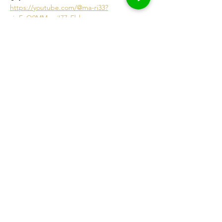
https://youtube.com/@ma-ri33?
si=EcQ0MMwpjI77yEbl
講座代
販売終了
チケットの種類
数秘鑑定練習会
価格
価格範囲：￥0〜￥5,000
カレッジ全メンバー
￥0
+チケット手数料￥0