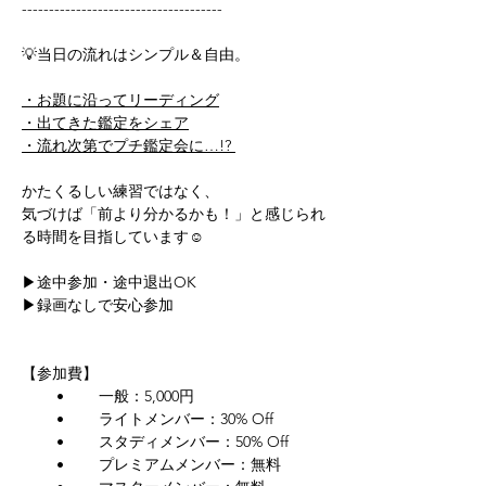
-------------------------------------
💡当日の流れはシンプル＆自由。
・お題に沿ってリーディング
・出てきた鑑定をシェア
・流れ次第でプチ鑑定会に…!? 
かたくるしい練習ではなく、
気づけば「前より分かるかも！」と感じられ
る時間を目指しています☺️
▶︎途中参加・途中退出OK
▶︎録画なしで安心参加
【参加費】
　　 •        一般：5,000円
        •        ライトメンバー：30% Off
        •        スタディメンバー：50% Off
        •        プレミアムメンバー：無料