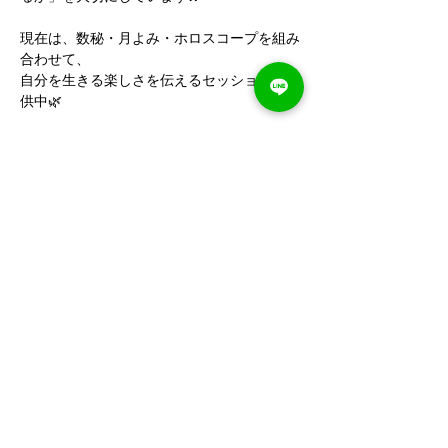
現在は、数秘・月よみ・ホロスコープを組み
合わせて、
自分を生きる楽しさを伝えるセッションを提
供中🌿
🌟 宇宙の数秘 13期生
🌟 チャネリング講座 2期生ぬ
講座代
販売終了
チケットの種類
🌈 大切な人の“数字”を読
み解き合おう！ 🌈
価格
価格範囲：￥0〜￥5,500