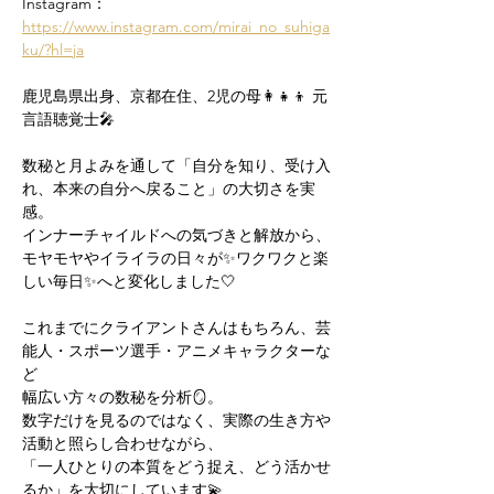
Instagram：
https://www.instagram.com/mirai_no_suhiga
ku/?hl=ja
鹿児島県出身、京都在住、2児の母👩‍👧‍👦 元
言語聴覚士🎤
数秘と月よみを通して「自分を知り、受け入
れ、本来の自分へ戻ること」の大切さを実
感。
インナーチャイルドへの気づきと解放から、
モヤモヤやイライラの日々が✨ワクワクと楽
しい毎日✨へと変化しました🤍
これまでにクライアントさんはもちろん、芸
能人・スポーツ選手・アニメキャラクターな
ど
幅広い方々の数秘を分析🪞。
数字だけを見るのではなく、実際の生き方や
活動と照らし合わせながら、
「一人ひとりの本質をどう捉え、どう活かせ
るか」を大切にしています💫