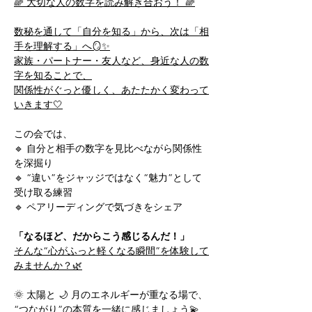
🌈 大切な人の数字を読み解き合おう！ 🌈
数秘を通して「自分を知る」から、次は「相
手を理解する」へ🪞✨
家族・パートナー・友人など、身近な人の数
字を知ることで、
関係性がぐっと優しく、あたたかく変わって
いきます🤍
この会では、
🔹 自分と相手の数字を見比べながら関係性
を深掘り
🔹 “違い”をジャッジではなく“魅力”として
受け取る練習
🔹 ペアリーディングで気づきをシェア
「なるほど、だからこう感じるんだ！」
そんな“心がふっと軽くなる瞬間”を体験して
みませんか？🌿
🌞 太陽と 🌙 月のエネルギーが重なる場で、
“つながり”の本質を一緒に感じましょう💫