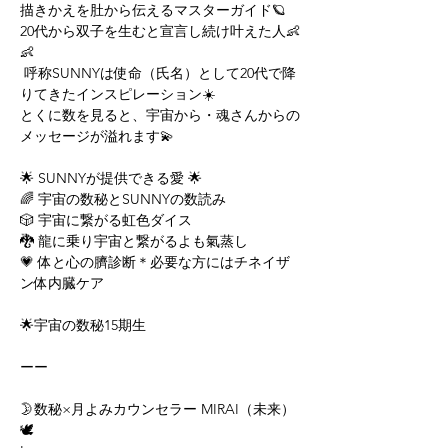
描きかえを肚から伝えるマスターガイド🪐
20代から双子を生むと宣言し続け叶えた人👶
👶
 呼称SUNNYは使命（氏名）として20代で降
りてきたインスピレーション☀️
とくに数を見ると、宇宙から・魂さんからの
メッセージが溢れます💫
🌟 SUNNYが提供できる愛 🌟
🌈 宇宙の数秘とSUNNYの数読み
🎲 宇宙に繋がる虹色ダイス
🐉 龍に乗り宇宙と繋がるよも氣蒸し
💗 体と心の臍診断＊必要な方にはチネイザ
ン体内臓ケア
🌟宇宙の数秘15期生
ーー
🌛数秘×月よみカウンセラー MIRAI（未来）
🕊