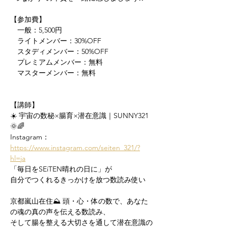
【参加費】
　一般：5,500円
　ライトメンバー：30%OFF
　スタディメンバー：50%OFF
　プレミアムメンバー：無料
　マスターメンバー：無料
【講師】
☀️ 宇宙の数秘×腸育×潜在意識｜SUNNY321 
🌞🌈
Instagram：
https://www.instagram.com/seiten_321/?
hl=ja
「毎日をSEiTEN晴れの日に」が
自分でつくれるきっかけを放つ数読み使い
京都嵐山在住⛰ 頭・心・体の数で、あなた
の魂の真の声を伝える数読み、
そして腸を整える大切さを通して潜在意識の