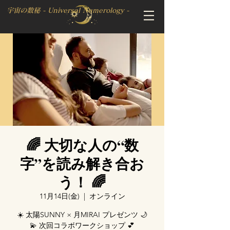
宇宙の数秘 - Universal Numerology -
🌈 大切な人の“数
字”を読み解き合お
う！ 🌈
11月14日(金)
  |  
オンライン
☀️ 太陽SUNNY × 月MIRAI プレゼンツ 🌙
💫 次回コラボワークショップ 💕