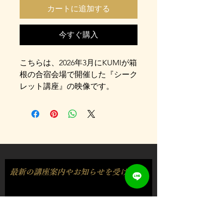
カートに追加する
今すぐ購入
こちらは、2026年3月にKUMIが箱
根の合宿会場で開催した『シーク
レット講座』の映像です。
「現実創造の仕組み」
「望む未来を引き寄せるための考
え方」
「この宇宙の全貌」
「魂とスピリット」
「どのように魂は生まれたのか」
最新の講座案内やお知らせを受け取る
など、
現実創造するための宇宙の完全チ
ート特別講座です🌈