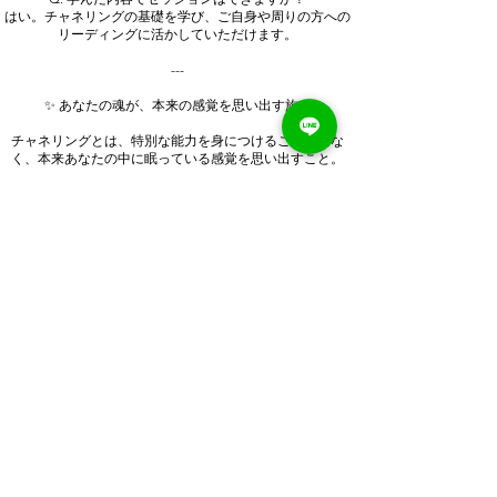
はい。チャネリングの基礎を学び、ご自身や周りの方への
リーディングに活かしていただけます。
---
✨ あなたの魂が、本来の感覚を思い出す旅へ
チャネリングとは、特別な能力を身につけることではな
く、本来あなたの中に眠っている感覚を思い出すこと。
宇宙はいつも私たちにメッセージを届けています。
その声に気づけるようになると、人生は驚くほど軽やか
に、そして豊かに変化していきます。
「もっと宇宙を感じたい。」
「自分の本質を知りたい。」
「魂の声を受け取れるようになりたい。」
そんな想いが少しでもあるなら、それはきっとあなたの魂
からのサインです。
あなたが本来持っている宇宙とのつながりを、一緒に優し
く育んでいきましょう。
宇宙とつながる、新しいあなたとの出会いを心より楽しみ