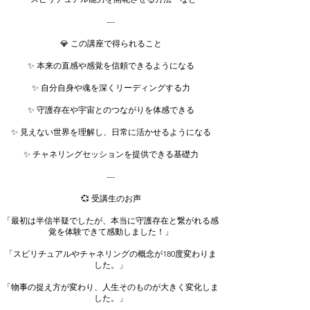
---
💎 この講座で得られること
✨ 本来の直感や感覚を信頼できるようになる
✨ 自分自身や魂を深くリーディングする力
✨ 守護存在や宇宙とのつながりを体感できる
✨ 見えない世界を理解し、日常に活かせるようになる
✨ チャネリングセッションを提供できる基礎力
---
💞 受講生のお声
「最初は半信半疑でしたが、本当に守護存在と繋がれる感
覚を体験できて感動しました！」
「スピリチュアルやチャネリングの概念が180度変わりま
した。」
「物事の捉え方が変わり、人生そのものが大きく変化しま
した。」