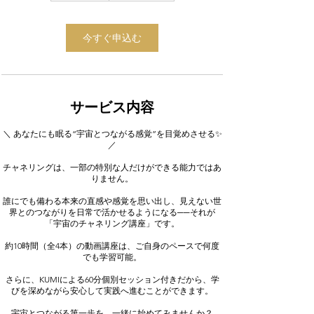
今すぐ申込む
サービス内容
＼ あなたにも眠る“宇宙とつながる感覚”を目覚めさせる✨
／
チャネリングは、一部の特別な人だけができる能力ではあ
りません。
誰にでも備わる本来の直感や感覚を思い出し、見えない世
界とのつながりを日常で活かせるようになる──それが
「宇宙のチャネリング講座」です。
約10時間（全4本）の動画講座は、ご自身のペースで何度
でも学習可能。
さらに、KUMIによる60分個別セッション付きだから、学
びを深めながら安心して実践へ進むことができます。
宇宙とつながる第一歩を、一緒に始めてみませんか？