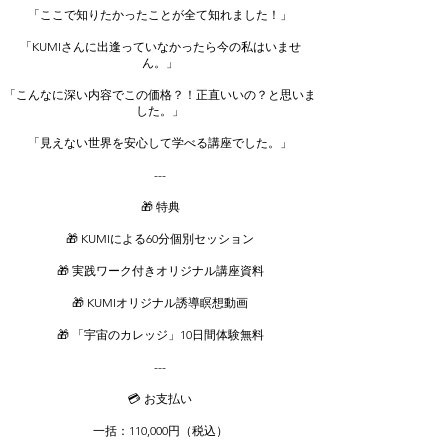
「ここで知りたかったことが全て知れました！」
「KUMIさんに出逢っていなかったら今の私はいませ
ん。」
「こんなに深い内容でこの価格？！正直いいの？と思いま
した。」
「見えない世界を安心して学べる講座でした。」
---
🎁 特典
🎁 KUMIによる60分個別セッション
🎁 実践ワーク付きオリジナル講座資料
🎁 KUMIオリジナル誘導瞑想動画
🎁 「宇宙のカレッジ」10日間体験無料
---
💳 お支払い
一括：110,000円（税込）