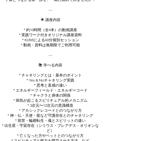
---
🌟 講座内容
* 約10時間（全4本）の動画講座
* 実践ワーク付きオリジナル講座資料
* KUMIによる60分個別セッション
* 動画・資料は無期限でご利用可能
---
📚 学べる内容
* チャネリングとは・基本のポイント
* Yes & Noチャネリング実践
* 思考と直感の違い
* エネルギーフィールド・エネルギーコード
* チャクラと身体の関係
* 病気が起こるスピリチュアル的メカニズム
* 3次元〜12次元の意識構造
* アカシックレコードとのつながり方
* 神・仏・天使・龍など守護存在とのチャネリング
* 前世・輪廻転生・魂とスピリットの違い
* 出生星・宇宙存在（シリウス・プレアデス・オリオンな
ど）
* 亡くなった方やペットとのつながり方
* スピリチュアル能力を開花させる方法 など