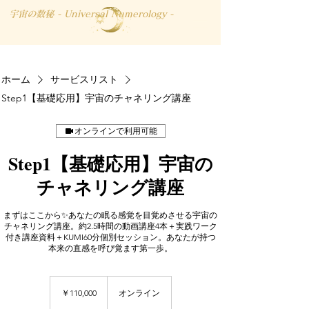
宇宙の数秘 - Universal Numerology -
ホーム
サービスリスト
Step1【基礎応用】宇宙のチャネリング講座
オンラインで利用可能
Step1【基礎応用】宇宙の
チャネリング講座
まずはここから✨あなたの眠る感覚を目覚めさせる宇宙の
チャネリング講座。約2.5時間の動画講座4本＋実践ワーク
付き講座資料＋KUMI60分個別セッション。あなたが持つ
本来の直感を呼び覚ます第一歩。
110,000
円
￥110,000
オンライン