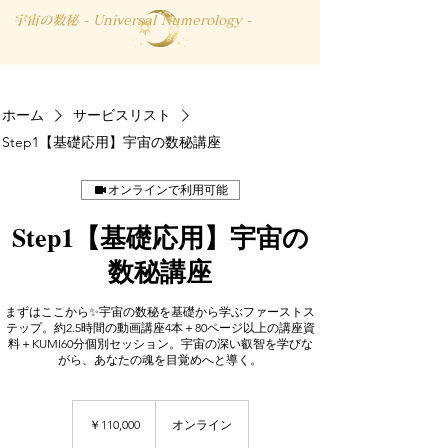
宇宙の数秘 - Universal Numerology -
ホーム
サービスリスト
Step1【基礎応用】宇宙の数秘講座
オンラインで利用可能
Step1【基礎応用】宇宙の
数秘講座
まずはここから✨宇宙の数秘を基礎から学ぶファーストス
テップ。約2.5時間の動画講座4本＋80ページ以上の講座資
料＋KUMI60分個別セッション。宇宙の深い叡智を学びな
がら、あなたの魂を目覚めへと導く。
110,000
円
￥110,000
オンライン