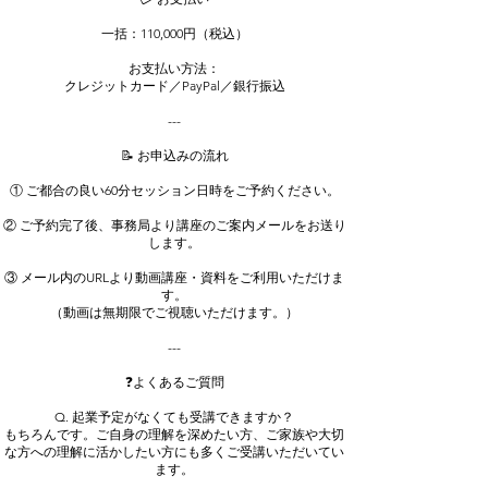
一括：110,000円（税込）
お支払い方法：
クレジットカード／PayPal／銀行振込
---
📝 お申込みの流れ
① ご都合の良い60分セッション日時をご予約ください。
② ご予約完了後、事務局より講座のご案内メールをお送り
します。
③ メール内のURLより動画講座・資料をご利用いただけま
す。
（動画は無期限でご視聴いただけます。）
---
❓よくあるご質問
Q. 起業予定がなくても受講できますか？
もちろんです。ご自身の理解を深めたい方、ご家族や大切
な方への理解に活かしたい方にも多くご受講いただいてい
ます。