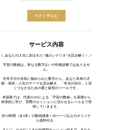
今すぐ申込む
サービス内容
＼ あなたの人生に刻まれた“魂のシナリオ”を読み解く✨ ／
宇宙の数秘は、単なる数字占いや性格診断ではありませ
ん。
生年月日や名前に秘められた数字から、あなた本来の才
能・使命・人生のテーマを読み解き、「本当の自分」と深
くつながるための愛と叡智のツールです。
本講座では、代表KUMIによる「宇宙の数秘」を基礎から
体系的に学び、実際のセッションに活かせるレベルまで習
得していきます。
約10時間（全4本）の動画講座＋80ページ以上のオリジナ
ル資料付き。
さらに、KUMIによる60分個別セッション付きで、あなた