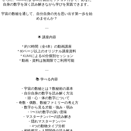
自身の数字を深く読み解きながら学びを実践できます。
宇宙の数秘を通して、自分自身の光を思い出す第一歩を始
めませんか？
---
🌟 講座内容
* 約10時間（全4本）の動画講座
* 80ページ以上のオリジナル講座資料
* KUMIによる60分個別セッション
* 動画・資料は無期限でご利用可能
---
📚 学べる内容
・宇宙の数秘とは？数秘術の基本
・自分自身の数字を読み解く方法
・頭・心・体の数字について
・奇数・偶数、数秘ファミリーの考え方
・数字から見る才能・強み・弱み
・1〜33の数字の深い意味
・マスターナンバーの読み解き
・隠れマスターナンバー
・4つの動物タイプ分析
・相性鑑定・人間関係の読み解き