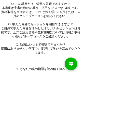
Q. この講座だけで資格を取得できますか？
本講座は宇宙の数秘の基礎・応用を学ぶStep1講座です。
資格取得を目指す方は、KUMIと深く学ぶ6ヵ月または10ヵ
月のグループコースへお進みください。
Q. 学んだ内容でセッションを開催できますか？
ご自身で学んだ内容を活かしたオリジナルセッションは可
能です。正式な認定資格や教材使用については資格が取得
可能なグループコースをご受講ください。
Q. 動画はいつまで視聴できますか？
期限はありません。何度でも復習して学びを深めていただ
けます。
---
✨ あなたの魂の物語を読み解く旅へ
あなたの生年月日に刻まれた数字は、偶然ではありませ
ん。
そこには、あなたが持って生まれた才能、人生のテーマ、
乗り越える課題、そして本来輝かせるための可能性が込め
られています。
宇宙の数秘を学ぶことは、未来を当てることではなく、自
分自身を深く理解し、自分らしい人生を歩むための道しる
べを受け取ること。