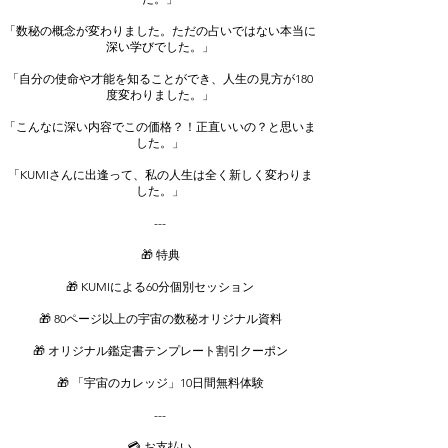
「数秘の概念が変わりました。ただの占いではない本当に
深い学びでした。」
「自分の使命や才能を知ることができ、人生の見方が180
度変わりました。」
「こんなに深い内容でこの価格？！正直いいの？と思いま
した。」
「KUMIさんに出逢って、私の人生は全く新しく変わりま
した。」
---
🎁 特典
🎁 KUMIによる60分個別セッション
🎁 80ページ以上の宇宙の数秘オリジナル資料
🎁 オリジナル鑑定書テンプレート割引クーポン
🎁 「宇宙のカレッジ」10日間無料体験
---
💳 お支払い