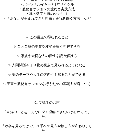
・パーソナルイヤーと9年サイクル
・数秘セッションの流れと実践方法
・魂の数字と魂のシナリオ
・「あなたが生まれてきた理由」を読み解く方法 など
---
💎 この講座で得られること
✨ 自分自身の本質や才能を深く理解できる
✨ 家族や大切な人の個性を読み解ける
✨ 人間関係をより愛の視点で見られるようになる
✨ 魂のテーマや人生の方向性を知ることができる
✨ 宇宙の数秘セッションを行うための基礎力が身につく
---
💞 受講生のお声
「自分のことをこんなに深く理解できたのは初めてでし
た。」
「数字を見るだけで、相手への見方や接し方が変わりまし
た。」